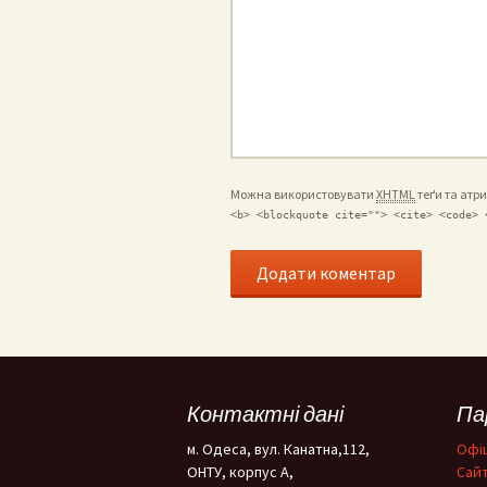
Можна використовувати
XHTML
теґи та атр
<b> <blockquote cite=""> <cite> <code> 
Контактні дані
Па
м. Одеса, вул. Канатна,112,
Офіц
ОНТУ, корпус А,
Cайт