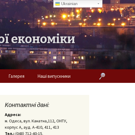
Ukrainian
ої економіки
Пошук:
Галерея
Наші випускники
О
Фотогалерея
ії»
Відео
Контактні дані:
Адреса:
м. Одеса, вул. Канатна,112, ОНТУ,
корпус А, ауд. А-410, 411, 413
Тел.:
(048) 712-40-15.