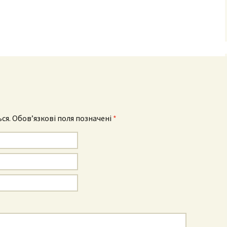
m
sApp
ail
ся.
Обов’язкові поля позначені
*