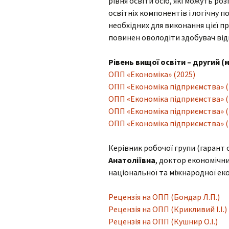
рівня освіти осіб, які можуть р
співробітники
освітніх компонентів і логічну п
Освітні програми
Дипломне
необхідних для виконання цієї п
Наші сертифікати
«Магістр»
проектування
повинен оволодіти здобувач відп
Положення кафедри
Освітні програми
Практика
«Доктор філософії»
Рівень вищої освіти – другий (м
ОПП «Економіка» (2025)
Партнери кафедри
Графік консульта
Відгуки випускників
ОПП «Економіка підприємства» (
ОПП «Економіка підприємства» (
Успішні випускники
Зразки документ
ОПП «Економіка підприємства» (
Академічна
Найкращі студе
ОПП «Економіка підприємства» (
доброчесність
Керівник робочої групи (гарант 
Протоколи засідань
Анатоліївна
, доктор економічн
кафедри
національної та міжнародної ек
Рецензія на ОПП (Бондар Л.П.)
Рецензія на ОПП (Крикливий І.І.)
Рецензія на ОПП (Кушнир О.І.)