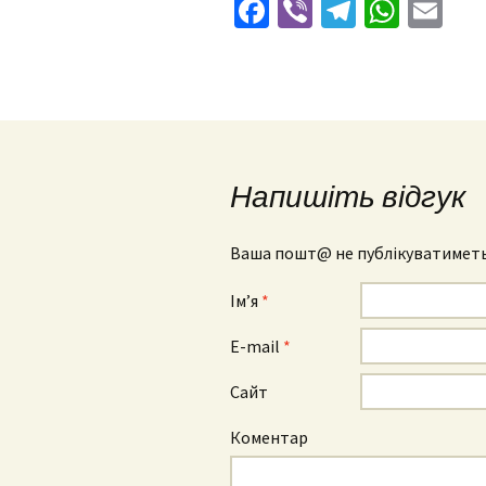
Facebook
Viber
Telegra
What
Em
Напишіть відгук
Ваша пошт@ не публікуватиметь
Ім’я
*
E-mail
*
Сайт
Коментар