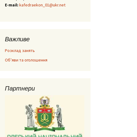
E-mail:
kafedraekon_01@ukr.net
Важливе
Розклад занять
Об’яви та оголошення
Партнери