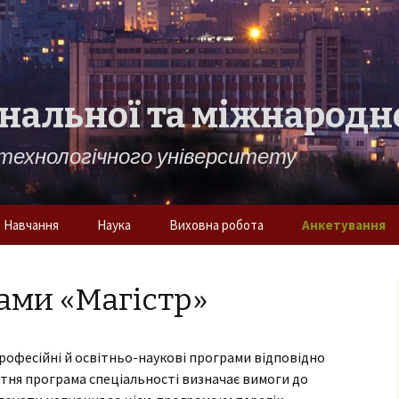
нальної та міжнародн
технологічного університету
Навчання
Наука
Виховна робота
Анкетування
Дисципліни кафедри
Наукова школа
Анкетування СВ
«Доктор філософ
ами «Магістр»
Навчальні плани.
Робота над
Бакалаври
дисертаціями
очні
рофесійні й освітньо-наукові програми відповідно
Навчальні плани.
Наукові публікації
Магістри
ітня програма спеціальності визначає вимоги до
ування
Наукові конференції