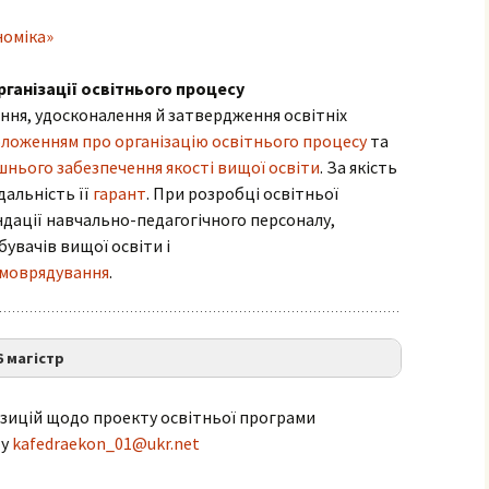
номіка»
рганізації освітнього процесу
ня, удосконалення й затвердження освітніх
ложенням про організацію освітнього процесу
та
нього забезпечення якості вищої освіти
. За якість
дальність її
гарант
. При розробці освітньої
дації навчально-педагогічного персоналу,
бувачів вищої освіти і
амоврядування
.
 магістр
зицій щодо проекту освітньої програми
ту
kafedraekon_01@ukr.net