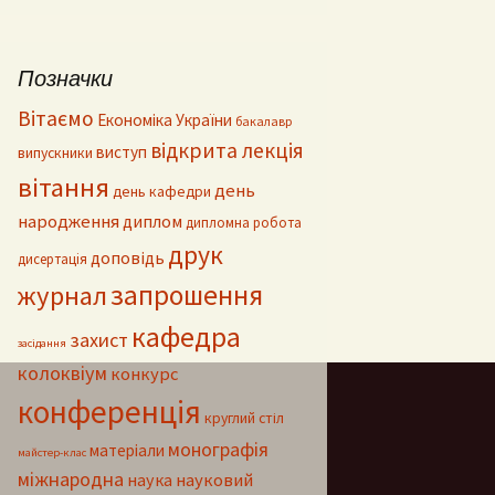
Позначки
Вітаємо
Економіка України
бакалавр
відкрита лекція
виступ
випускники
вітання
день
день кафедри
народження
диплом
дипломна робота
друк
доповідь
дисертація
запрошення
журнал
кафедра
захист
засідання
колоквіум
конкурс
конференція
круглий стіл
монографія
матеріали
майстер-клас
міжнародна
наука
науковий