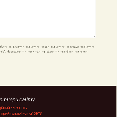
ибути:
<a href="" title=""> <abbr title=""> <acronym title="">
<del datetime=""> <em> <i> <q cite=""> <strike> <strong>
ртнери сайту
ійний сайт ОНТУ
 приймальної комісії ОНТУ