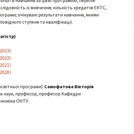
озпочати навчання за цією програмою; перелік
ослідовність їх вивчення; кількість кредитів ЄКТС,
Наукова робота
рограми; очікувані результати навчання, якими
студентів
овідного ступеня та кваліфікації.
Студентські
конференції
агістр)
цій
Монографії
2023)
2022)
ів
2021)
нти
2020)
освітньої програми):
Самофатова Вікторія
их наук, професор, професор Кафедри
ономіки ОНТУ.