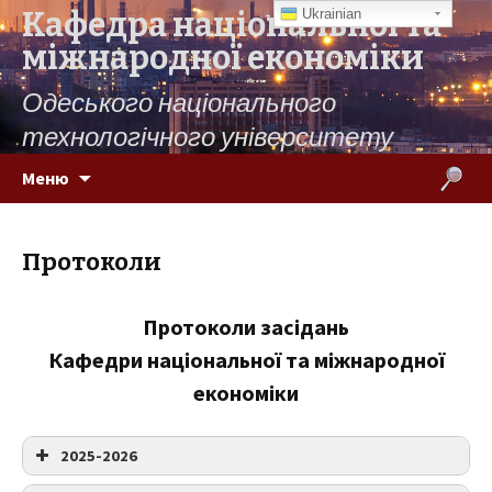
Кафедра національної та
Ukrainian
міжнародної економіки
Одеського національного
технологічного університету
Переміститись до тексту
Пошук:
Меню
Протоколи
Протоколи засідань
Кафедри національної та міжнародної
економіки
2025-2026
Протокол № 1 засідання кафедри національної та