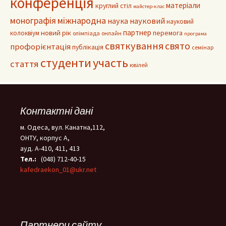
конференція
матеріали
круглий стіл
майстер-клас
монографія
міжнародна
наука
науковий
науковий
партнер
новий рік
колоквіум
перемога
олімпіада
онлайн
програма
святкування
свято
профорієнтація
публікація
семінар
студенти
участь
стаття
ювілей
Контактні дані
м. Одеса, вул. Канатна,112,
ОНТУ, корпус А,
ауд. А-410, 411, 413
Тел.:
(048) 712-40-15
kafedraekon_01@ukr.net
Партнери сайту