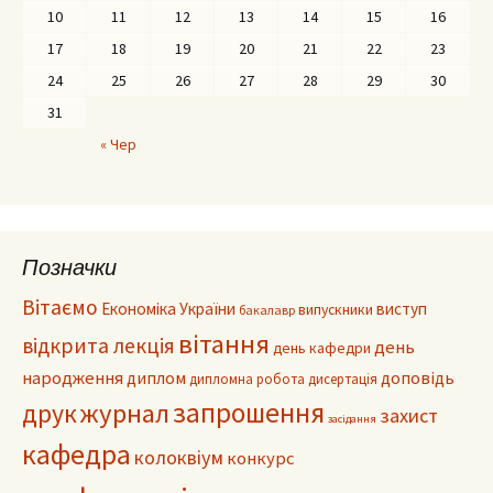
10
11
12
13
14
15
16
17
18
19
20
21
22
23
24
25
26
27
28
29
30
31
« Чер
Позначки
Вітаємо
Економіка України
виступ
випускники
бакалавр
вітання
відкрита лекція
день
день кафедри
народження
диплом
доповідь
дипломна робота
дисертація
запрошення
журнал
друк
захист
засідання
кафедра
колоквіум
конкурс