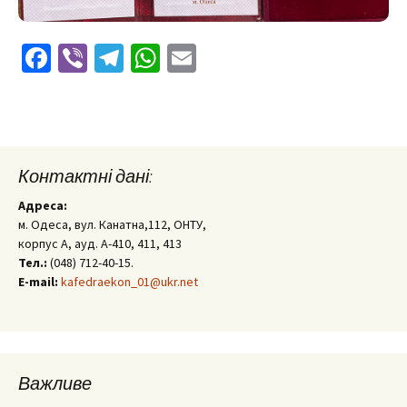
Facebook
Viber
Telegram
WhatsApp
Email
Контактні дані:
Адреса:
м. Одеса, вул. Канатна,112, ОНТУ,
корпус А, ауд. А-410, 411, 413
Тел.:
(048) 712-40-15.
E-mail:
kafedraekon_01@ukr.net
Важливе