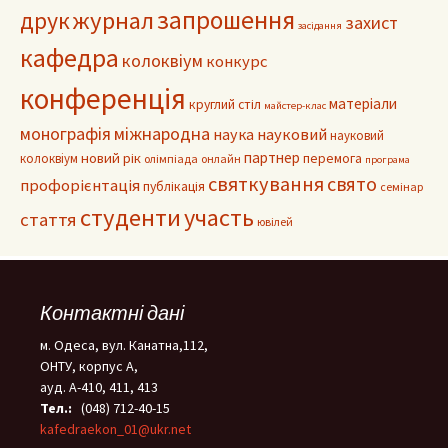
запрошення
журнал
друк
захист
засідання
кафедра
колоквіум
конкурс
конференція
матеріали
круглий стіл
майстер-клас
монографія
міжнародна
наука
науковий
науковий
партнер
новий рік
колоквіум
перемога
олімпіада
онлайн
програма
святкування
свято
профорієнтація
публікація
семінар
студенти
участь
стаття
ювілей
Контактні дані
м. Одеса, вул. Канатна,112,
ОНТУ, корпус А,
ауд. А-410, 411, 413
Тел.:
(048) 712-40-15
kafedraekon_01@ukr.net