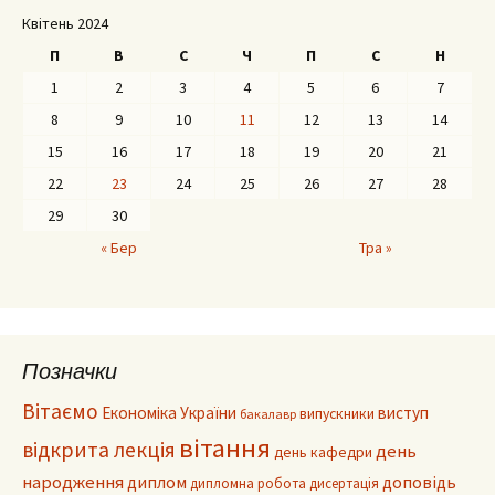
Квітень 2024
П
В
С
Ч
П
С
Н
1
2
3
4
5
6
7
8
9
10
11
12
13
14
15
16
17
18
19
20
21
22
23
24
25
26
27
28
29
30
« Бер
Тра »
Позначки
Вітаємо
Економіка України
виступ
випускники
бакалавр
вітання
відкрита лекція
день
день кафедри
народження
диплом
доповідь
дипломна робота
дисертація