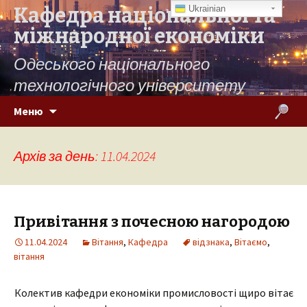
Кафедра національної та
Ukrainian
міжнародної економіки
Одеського національного
технологічного університету
Переміститись до тексту
Пошук:
Меню
Архів за день: 11.04.2024
Привітання з почесною нагородою
11.04.2024
Вітання
,
Кафедра
відзнака
,
Вітаємо
,
вітання
Колектив кафедри економіки промисловості щиро вітає