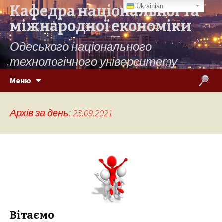
Кафедра національної та
Ukrainian
міжнародної економіки
Одеського національного
технологічного університету
Переміститись до тексту
Пошук:
Меню
Архів за день: 23.09.2021
Вітаємо