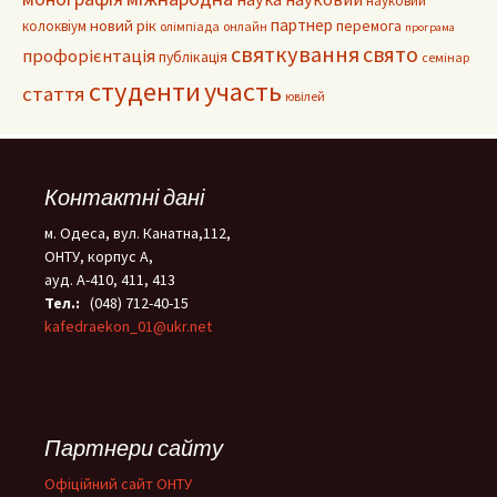
науковий
партнер
новий рік
колоквіум
перемога
олімпіада
онлайн
програма
святкування
свято
профорієнтація
публікація
семінар
студенти
участь
стаття
ювілей
Контактні дані
м. Одеса, вул. Канатна,112,
ОНТУ, корпус А,
ауд. А-410, 411, 413
Тел.:
(048) 712-40-15
kafedraekon_01@ukr.net
Партнери сайту
Офіційний сайт ОНТУ