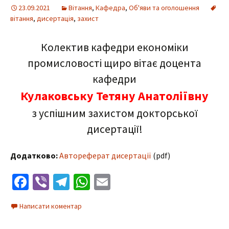
23.09.2021
Вітання
,
Кафедра
,
Об'яви та оголошення
вітання
,
дисертація
,
захист
Колектив кафедри економіки
промисловості щиро вітає доцента
кафедри
Кулаковську Тетяну Анатоліївну
з успішним захистом докторської
дисертації!
Додатково:
Автореферат дисертації
(pdf)
Facebook
Viber
Telegram
WhatsApp
Email
Написати коментар