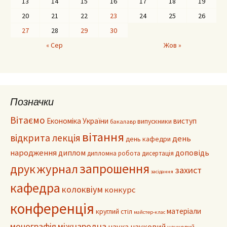
13
14
15
16
17
18
19
20
21
22
23
24
25
26
27
28
29
30
« Сер
Жов »
Позначки
Вітаємо
Економіка України
виступ
випускники
бакалавр
вітання
відкрита лекція
день
день кафедри
народження
диплом
доповідь
дипломна робота
дисертація
запрошення
журнал
друк
захист
засідання
кафедра
колоквіум
конкурс
конференція
матеріали
круглий стіл
майстер-клас
монографія
міжнародна
наука
науковий